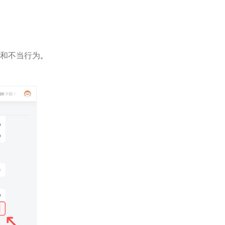
扰和不当行为
。